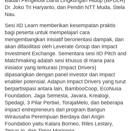
Badan Pengelola Dana Lingkungan Hidup (BPDLH)
Dr. Joko Tri Haryanto, dan Pendiri NTT Muda, Stela
Nau.
Sesi IID Learn memberikan kesempatan praktis
bagi peserta untuk mempelajari cara
mengembangkan inisiatif berorientasi dampak, dan
akan difasilitasi oleh Leverate Group dan Impact
Investment Exchange. Sementara sesi IID Pitch and
Matchmaking adalah sesi khusus di mana para
inisiator yang terkurasi (Impact Drivers)
dipasangkan dengan panel investor dan impact
enabler potensial. Adapun Impact Drivers yang turut
berpartisipasi antara lain, BambooCoop, EcoNusa
Foundation, Jaga Semesta, Javara, Krealogi,
Spedagi, 3 Pilar Pertiwi, TorajaMelo, dan beberapa
impact entrepreneurs dari program Bangun
Wirausaha Perempuan Berdaya dari Angin
Foundation yaitu Kalara Borneo, Riles Lestary,
Tenun.In, dan Timor Moringga.